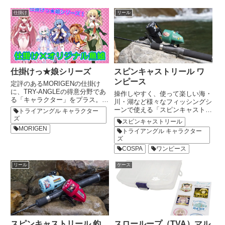
仕掛け
リール
仕掛けっ★娘シリーズ
スピンキャストリール ワ
ンピース
定評のあるMORIGENの仕掛け
に、TRY-ANGLEの得意分野であ
操作しやすく、使って楽しい海・
る「キャラクター」をプラス。そ
川・湖など様々なフィッシングシ
れぞれの魚種を茜屋先生が超美麗
ーンで使える「スピンキャスト」
トライアングル キャラクター
イラストで「擬人化」。安心の実
タイプのリールとして、海賊旗を
ズ
スピンキャストリール
釣性能で使ってよし！集めてよ
あしらったブラックボディの『麦
MORIGEN
トライアングル キャラクター
し！仕掛けシリーズの登場です。
わらの一味』と、「Big
ズ
魚種ごとに最もスタンダー...
Catch（大漁）」のロゴと釣りを
COSPA
ワンピース
するルフィが描かれたグリーン
ボ...
リール
ケース
スピンキャストリール 釣
スローループ（TVA）マル