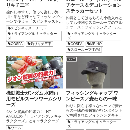
りキチ三平
チケース＆デコレーション
ステッカーセット
操作しやすく、使って楽しい海・
川・湖など様々なフィッシングシ
釣具としてはもちろん小物入れと
ーンで使える「スピンキャスト」
しても便利なスローループのマル
タイプのリールに「釣りキチ三
チケース！フィッシングツールボ
スピンキャストリール
平」から２モデルが登場です。
ックスの定番MEIHOケース！本
トライアングル キャラクター
トライアングル キャラクター
「LOVE FISH SANPEI」のキャ
体のケースや好きなところに貼れ
ズ
ズ
ッチフレーズとともにデザインさ
てカスタムできる『スロールー
COSPA
釣りキチ三平
COSPA
MEIHO
れた三平モデルは水辺を...
プ』の世界観を凝縮したステッカ
スローループ(TVA)
ー付き。釣具だけではなく、ス
テ...
ルアー
ウェア
機動戦士ガンダム 水陸両
フィッシングキャップ ワ
用モビルスーツワームシリ
ンピース／麦わらの一味
ーズ
釣りに限らず様々なシーンで麦わ
らの一味の海賊旗がワンポイント
ジオン驚異の釣果力！TRY-
で刺繍されたフィッシングキャッ
ANGLEの『トライアングル キャ
プです。正面にはワッペンベース
ラクターズ』とキャラクターグッ
トライアングル キャラクター
が付いており、好きなワッペンで
ズの『COSPA』が『機動戦士ガ
ズ
ワーム
カスタマイズ可能。サイドのスリ