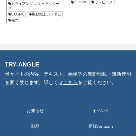
ンダム』に登場する水陸両用モビ
COSPA
ワンピース
トライアングル キャラクター
ットには偏光グラスやサングラス
ルスーツ『ズゴック』のワームを
ズ
の"つる"を差し込むことができ...
開発！公式設定に基づいて機体の
COSPA
機動戦士ガンダム
ディテールをワームとして再...
完売
TRY-ANGLE
当サイトの内容、テキスト、画像等の無断転載・無断使用
を固く禁じます。詳しくは
こちら
をご覧ください。
お知らせ
イベント
製品
通販Amazon