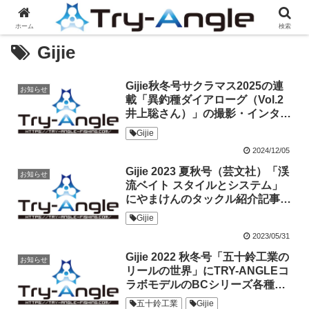
ホーム
検索
Gijie
Gijie秋冬号サクラマス2025の連
お知らせ
載「異釣種ダイアローグ（Vol.2
井上聡さん）」の撮影・インタビ
ュアーをやまけんが担当しまし
Gijie
た。
2024/12/05
Gijie 2023 夏秋号（芸文社）「渓
お知らせ
流ベイト スタイルとシステム」
にやまけんのタックル紹介記事が
掲載されました。
Gijie
2023/05/31
Gijie 2022 秋冬号「五十鈴工業の
お知らせ
リールの世界」にTRY-ANGLEコ
ラボモデルのBCシリーズ各種が
掲載されました
五十鈴工業
Gijie