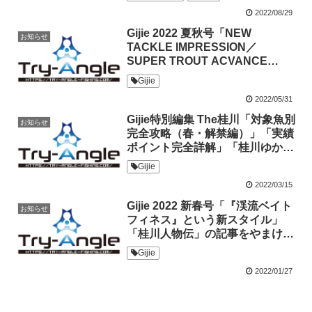
2022/08/29
Gijie 2022 夏秋号「NEW
お知らせ
TACKLE IMPRESSION／
SUPER TROUT ACVANCE
BAIT FINESSE PE X4」にやまけ
Gijie
んのインタビュー記事と写真が掲
2022/05/31
載されました
Gijie特別編集 The桂川「対象魚別
お知らせ
完全攻略（春・解禁編）」「実績
ポイント完全詳解」「桂川ゆかり
の人々」の記事をやまけんが担当
Gijie
しました
2022/03/15
Gijie 2022 新春号「『渓流ベイト
お知らせ
フィネス』という新スタイル」
「桂川人物伝」の記事をやまけん
が担当しました
Gijie
2022/01/27