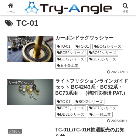
ホーム
検索
TC-01
カーボンドラグワッシャー
リールアクセサリ
TU-01
TC-01
BC42シリーズ
BC52シリーズ
BC62シリーズ
BC72シリーズ
BC73シリーズ
五十鈴工業
2025/12/18
ライトフリクションラインガイド
リールアクセサリ
セット BC42/43系・BC52系・
BC73系用 （特許取得済 PAT.）
TC-01
BC42シリーズ
BC52シリーズ
BC73シリーズ
DD31シリーズ
五十鈴工業
2025/04/14
TC-01L/TC-01R抽選販売のお知
お知らせ
らせ