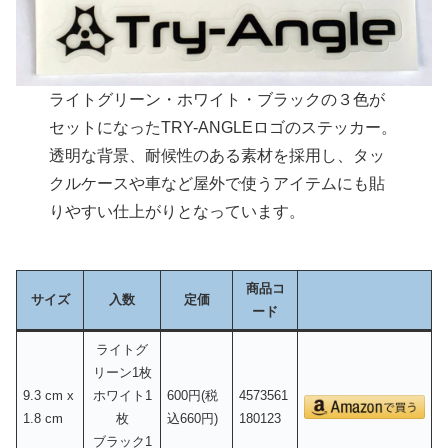
ライトグリーン・ホワイト・ブラックの３色が
セットになったTRY-ANGLEロゴのステッカー。
透明な背景、耐候性のある素材を採用し、タッ
クルケースや車など屋外で使うアイテムにも貼
りやすい仕上がりとなっています。
商品コ
サイズ
入数
定価
ード
ライトグ
リーン1枚
9.3 cm x
ホワイト1
600円(税
4573561
1.8 cm
枚
込660円)
180123
ブラック1