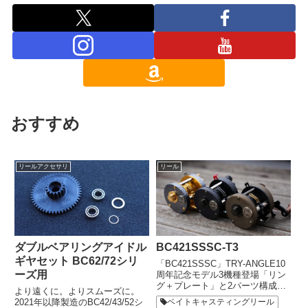
おすすめ
リールアクセサリ
リール
ダブルベアリングアイドル
BC421SSSC-T3
ギヤセット BC62/72シリ
「BC421SSSC」TRY-ANGLE10
ーズ用
周年記念モデル3機種登場「リン
グ＋プレート」と2パーツ構成だ
より遠くに。よりスムーズに。
ったサイドの外装を一体成型のカ
2021年以降製造のBC42/43/52シ
ベイトキャスティングリール
ップにしたモデルBC421SSSC。