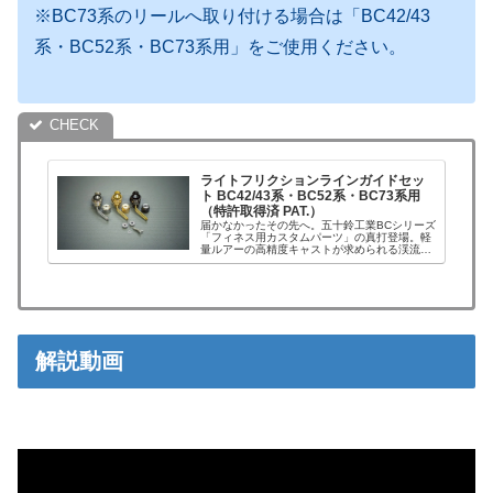
※BC73系のリールへ取り付ける場合は「BC42/43
系・BC52系・BC73系用」をご使用ください。
ライトフリクションラインガイドセッ
ト BC42/43系・BC52系・BC73系用
（特許取得済 PAT.）
届かなかったその先へ。五十鈴工業BCシリーズ
「フィネス用カスタムパーツ」の真打登場。軽
量ルアーの高精度キャストが求められる渓流ベ
イトフィネスシーンで、近年BC42・52系を中
心とした小型サイズの五十鈴工業製リールを愛
用する方が増えています。...
解説動画