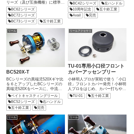
リーズ（及び互換機種）に標準搭
BC42シリーズ
左ハンドル
手に馴染むクラシカルな佇まいで
載されている「一体成型高精度ア
好評を博している
BC62シリーズ
10周年記念
五十鈴工業
イドルギヤ」は、駆動ロスを低減
「BC421SSSC」に...
BC72シリーズ
Avail
完売
し飛距離アップとスムーズなキャ
ストフィールを実現させました。
BC73シリーズ
五十鈴工業
BC62/72シリー...
リール
リールアクセサリ
TU-01専用小口径フロント
BC520X-T
カバーアッセンブリー
BCシリーズの異端児520Xギヤ比
小林明人プロが実戦で使う「小口
を６とアップしたBCシリーズの
径」フロントカバー発売！小林明
異端児520Xをベースに、中流
人プロをはじめ、カバー打ちやバ
域〜小規模本流域までをカバーす
ーチカルな釣りにTU-01を使用す
ベイトキャスティングリール
TU-01
五十鈴工業
るトラウトフィッシング仕様のス
る多くのアングラーのリクエスト
BC52シリーズ
右ハンドル
プールを同梱し、ハンマートーン
に応え、この度「TU-01専用小口
塗装でボディを仕上げました。こ
五十鈴工業
完売
径フロントカバーアッセンブリ
のリールはハンドル側をエッ...
ー」として交換用パーツを...
リール
リール