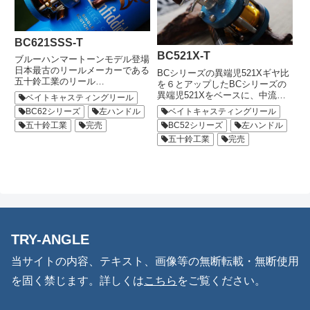
BC621SSS-T
BC521X-T
ブルーハンマートーンモデル登場
日本最古のリールメーカーである
BCシリーズの異端児521Xギヤ比
五十鈴工業のリール
を６とアップしたBCシリーズの
「BC621SSS」に、人気のTRY-
異端児521Xをベースに、中流
ベイトキャスティングリール
ANGLEオリジナル塗装「ブルー
域〜小規模本流域までをカバーす
ベイトキャスティングリール
BC62シリーズ
左ハンドル
ハンマートーン」を施しました。
るトラウトフィッシング仕様のス
BC52シリーズ
左ハンドル
また、スプールはオレンジゴール
五十鈴工業
完売
プールを同梱し、ハンマートーン
ド、レベルワインドにはゴールド
塗装でボディを仕上げました。こ
五十鈴工業
完売
を...
のリールはハンドル側をエッ...
TRY-ANGLE
当サイトの内容、テキスト、画像等の無断転載・無断使用
を固く禁じます。詳しくは
こちら
をご覧ください。