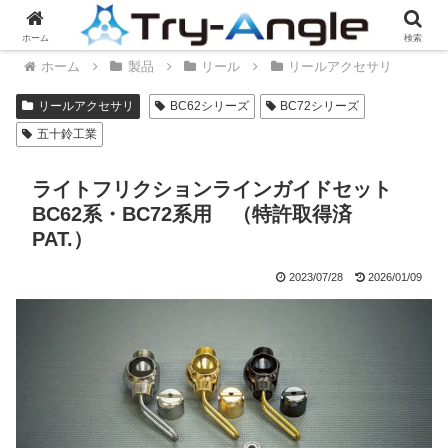
ホーム
検索
ホーム
製品
リール
リールアクセサリ
リールアクセサリ
BC62シリーズ
BC72シリーズ
五十鈴工業
ライトフリクションラインガイドセット
BC62系・BC72系用 （特許取得済
PAT.）
2023/07/28
2026/01/09