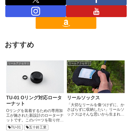
おすすめ
リールアクセサリ
リールアクセサリ
TU-01 Oリング対応ロータ
リールソックス
ーナット
「大切なリールを傷つけずに、か
さばらずに収納したい」リールソ
Oリングを装着するための専用加
ックスはそんな思いから生まれた
工が施された新設計のローターナ
新しいタイプのリール収納アイテ
ットです。このパーツを取り付け
ムです。匂いが付きにくく、呼吸
ることで、ローターをより安定し
TU-01
五十鈴工業
しているかのように湿気を吸って
て固定することが可能になりま