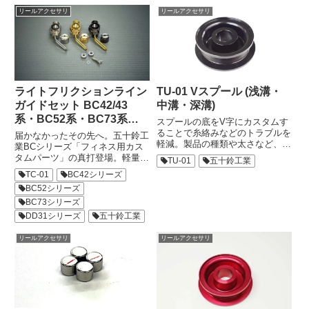
外へ拡散してくれる天然素材のメ
す。全てのTU-01シリーズに適合
リールアクセサリ
リールアクセサリ
リノウールを主原料に採用。ro...
します。TU-01v+に標準装備され
ているパーツです。定価...
ライトフリクションライン
TU-01 Vスプール (浅溝・
ガイドセット BC42/43
中溝・深溝)
系・BC52系・BC73系
スプールの底をV字にカスタムす
用 （特許取得済 PAT.）
ることで糸絡みなどのトラブルを
届かなかったその先へ。五十鈴工
軽減。製品の種類や太さなど、使
業BCシリーズ「フィネス用カス
用できるラインの幅が広がりまし
タムパーツ」の真打登場。軽量ル
TU-01
五十鈴工業
た。さらにご要望の大きかった深
アーの高精度キャストが求められ
TC-01
BC42シリーズ
溝仕様を加え、ラインキャパシテ
る渓流ベイトフィネスシーンで、
ィーを大幅にアップ。TU-01をよ
BC52シリーズ
近年BC42・52系を中心とした小
り様々な魚種や釣種でお使い...
型サイズの五十鈴工業製リールを
BC73シリーズ
愛用する方が増えています。...
DD31シリーズ
五十鈴工業
リールアクセサリ
リールアクセサリ