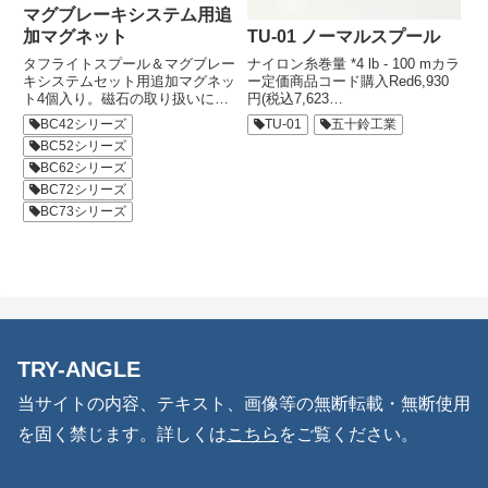
マグブレーキシステム用追
TU-01 ノーマルスプール
加マグネット
ナイロン糸巻量 *4 lb - 100 mカラ
タフライトスプール＆マグブレー
ー定価商品コード購入Red6,930
キシステムセット用追加マグネッ
円(税込7,623
ト4個入り。磁石の取り扱いにつ
円)4589477666736Black6,930円
いて特に小さなお子様が誤飲しな
TU-01
五十鈴工業
BC42シリーズ
(税込7,623円)4573549710038
いようご注意下さい。心臓ペース
BC52シリーズ
メーカー等の電子医療機器に近付
けると正常な作動を損なう恐れが
BC62シリーズ
有ります。パソコン・スマート
BC72シリーズ
フ...
BC73シリーズ
TRY-ANGLE
当サイトの内容、テキスト、画像等の無断転載・無断使用
を固く禁じます。詳しくは
こちら
をご覧ください。